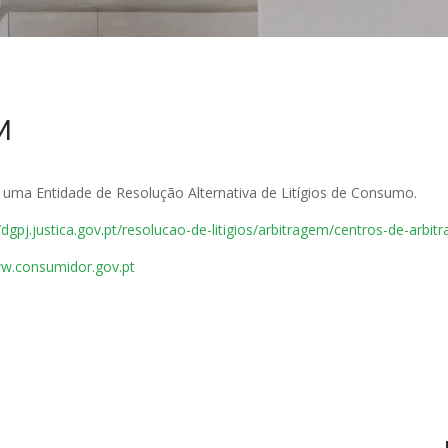
M
a uma Entidade de Resolução Alternativa de Litígios de Consumo.
//dgpj.justica.gov.pt/resolucao-de-litigios/arbitragem/centros-de-arbi
w.consumidor.gov.pt