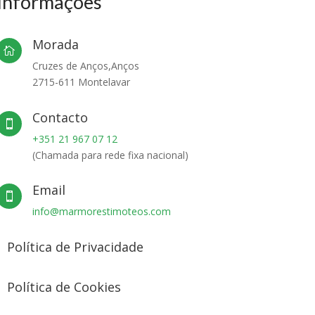
Informações
Morada

Cruzes de Anços,Anços
2715-611 Montelavar
Contacto

+351 21 967 07 12
(Chamada para rede fixa nacional)
Email

info@marmorestimoteos.com
Política de Privacidade
Política de Cookies